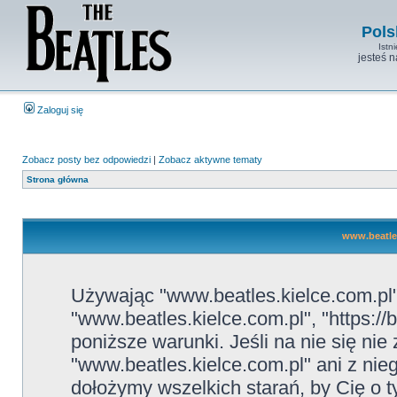
Pols
Istn
jesteś 
Zaloguj się
Zobacz posty bez odpowiedzi
|
Zobacz aktywne tematy
Strona główna
www.beatles
Używając "www.beatles.kielce.com.pl" 
"www.beatles.kielce.com.pl", "https://
poniższe warunki. Jeśli na nie się ni
"www.beatles.kielce.com.pl" ani z nie
dołożymy wszelkich starań, by Cię o