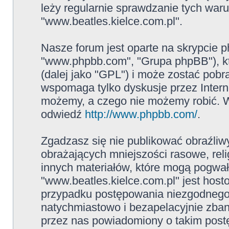
leży regularnie sprawdzanie tych war
"www.beatles.kielce.com.pl".
Nasze forum jest oparte na skrypcie ph
"www.phpbb.com", "Grupa phpBB"), kt
(dalej jako "GPL") i może zostać pob
wspomaga tylko dyskusje przez Intern
możemy, a czego nie możemy robić. W
odwiedź
http://www.phpbb.com/
.
Zgadzasz się nie publikować obraźliw
obrażających mniejszości rasowe, reli
innych materiałów, które mogą pogwał
"www.beatles.kielce.com.pl" jest ho
przypadku postępowania niezgodnego
natychmiastowo i bezapelacyjnie zban
przez nas powiadomiony o takim post