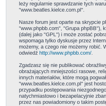
leży regularnie sprawdzanie tych war
"www.beatles.kielce.com.pl".
Nasze forum jest oparte na skrypcie ph
"www.phpbb.com", "Grupa phpBB"), kt
(dalej jako "GPL") i może zostać pob
wspomaga tylko dyskusje przez Intern
możemy, a czego nie możemy robić. W
odwiedź
http://www.phpbb.com/
.
Zgadzasz się nie publikować obraźliw
obrażających mniejszości rasowe, reli
innych materiałów, które mogą pogwał
"www.beatles.kielce.com.pl" jest ho
przypadku postępowania niezgodnego
natychmiastowo i bezapelacyjnie zban
przez nas powiadomiony o takim post