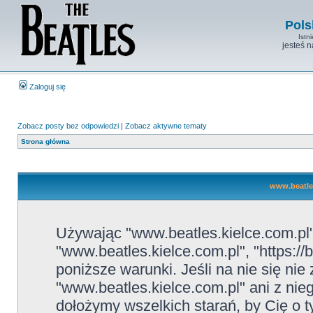
Pols
Istn
jesteś 
Zaloguj się
Zobacz posty bez odpowiedzi
|
Zobacz aktywne tematy
Strona główna
www.beatles
Używając "www.beatles.kielce.com.pl" 
"www.beatles.kielce.com.pl", "https://
poniższe warunki. Jeśli na nie się ni
"www.beatles.kielce.com.pl" ani z nie
dołożymy wszelkich starań, by Cię o