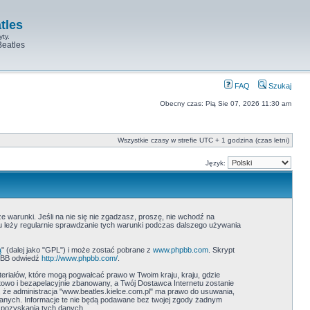
tles
yty.
Beatles
FAQ
Szukaj
Obecny czas: Pią Sie 07, 2026 11:30 am
Wszystkie czasy w strefie UTC + 1 godzina (czas letni)
Język:
ze warunki. Jeśli na nie się nie zgadzasz, proszę, nie wchodź na
ku leży regularnie sprawdzanie tych warunki podczas dalszego używania
ą
" (dalej jako "GPL") i może zostać pobrane z
www.phpbb.com
. Skrypt
hpBB odwiedź
http://www.phpbb.com/
.
teriałów, które mogą pogwałcać prawo w Twoim kraju, kraju, gdzie
wo i bezapelacyjnie zbanowany, a Twój Dostawca Internetu zostanie
 że administracja "www.beatles.kielce.com.pl" ma prawo do usuwania,
danych. Informacje te nie będą podawane bez twojej zgody żadnym
 pozyskania tych danych.