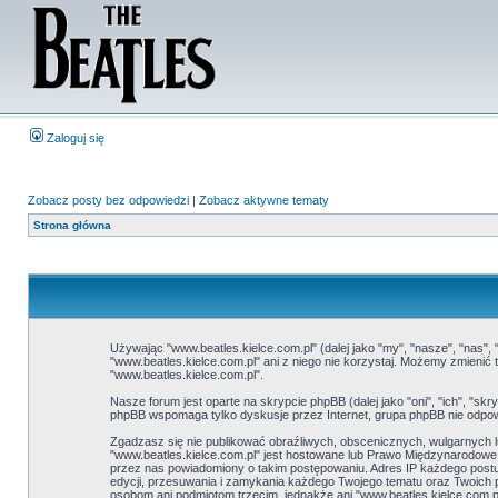
Zaloguj się
Zobacz posty bez odpowiedzi
|
Zobacz aktywne tematy
Strona główna
Używając "www.beatles.kielce.com.pl" (dalej jako "my", "nasze", "nas", 
"www.beatles.kielce.com.pl" ani z niego nie korzystaj. Możemy zmieni
"www.beatles.kielce.com.pl".
Nasze forum jest oparte na skrypcie phpBB (dalej jako "oni", "ich", "
phpBB wspomaga tylko dyskusje przez Internet, grupa phpBB nie odpow
Zgadzasz się nie publikować obraźliwych, obscenicznych, wulgarnych lu
"www.beatles.kielce.com.pl" jest hostowane lub Prawo Międzynarodow
przez nas powiadomiony o takim postępowaniu. Adres IP każdego postu 
edycji, przesuwania i zamykania każdego Twojego tematu oraz Twoich 
osobom ani podmiotom trzecim, jednakże ani "www.beatles.kielce.com.p