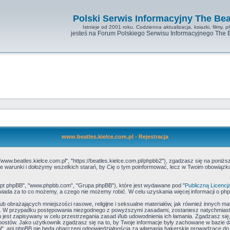
Polski Serwis Informacyjny The Bea
Istnieje od 2001 roku. Codzienna aktualizacja, ksiazki, filmy, pl
jesteś na Forum Polskiego Serwisu Informacyjnego The 
www.beatles.kielce.com.pl - Rejestracja
"www.beatles.kielce.com.pl", "https://beatles.kielce.com.pl/phpbb2"), zgadzasz się na poniżs
ć te warunki i dołożymy wszelkich starań, by Cię o tym poinformować, lecz w Twoim obowiąz
skrypt phpBB", "www.phpbb.com", "Grupa phpBB"), które jest wydawane pod "
Publiczną Licencj
iada za to co możemy, a czego nie możemy robić. W celu uzyskania więcej informacji o p
b obrażających mniejszości rasowe, religijne i seksualne materiałów, jak również innych ma
e. W przypadku postępowania niezgodnego z powyższymi zasadami, zostaniesz natychmiasto
jest zapisywany w celu przestrzegania zasad i/lub udowodnienia ich łamania. Zgadzasz się,
postów. Jako użytkownik zgadzasz się na to, by Twoje informacje były zachowane w bazie 
l", ani phpBB nie będą obarczeni odpowiedzialnością za włamania hakerskie prowadzące do