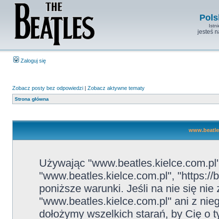
Pols
Istn
jesteś 
Zaloguj się
Zobacz posty bez odpowiedzi
|
Zobacz aktywne tematy
Strona główna
www.beatles
Używając "www.beatles.kielce.com.pl" 
"www.beatles.kielce.com.pl", "https://
poniższe warunki. Jeśli na nie się ni
"www.beatles.kielce.com.pl" ani z nie
dołożymy wszelkich starań, by Cię o