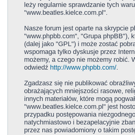
leży regularnie sprawdzanie tych war
"www.beatles.kielce.com.pl".
Nasze forum jest oparte na skrypcie ph
"www.phpbb.com", "Grupa phpBB"), kt
(dalej jako "GPL") i może zostać pob
wspomaga tylko dyskusje przez Intern
możemy, a czego nie możemy robić. W
odwiedź
http://www.phpbb.com/
.
Zgadzasz się nie publikować obraźliw
obrażających mniejszości rasowe, reli
innych materiałów, które mogą pogwał
"www.beatles.kielce.com.pl" jest ho
przypadku postępowania niezgodnego
natychmiastowo i bezapelacyjnie zban
przez nas powiadomiony o takim post