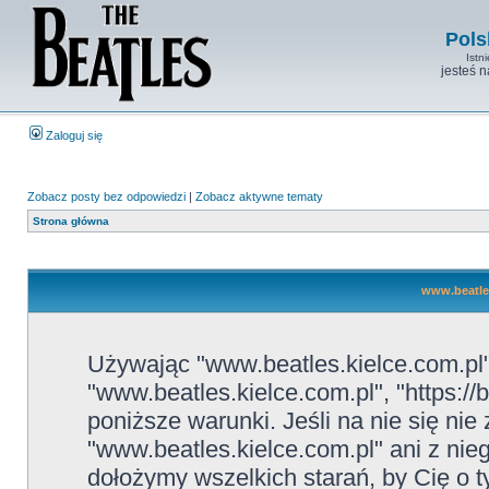
Pols
Istn
jesteś 
Zaloguj się
Zobacz posty bez odpowiedzi
|
Zobacz aktywne tematy
Strona główna
www.beatles
Używając "www.beatles.kielce.com.pl" 
"www.beatles.kielce.com.pl", "https://
poniższe warunki. Jeśli na nie się ni
"www.beatles.kielce.com.pl" ani z nie
dołożymy wszelkich starań, by Cię o