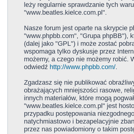
leży regularnie sprawdzanie tych war
"www.beatles.kielce.com.pl".
Nasze forum jest oparte na skrypcie ph
"www.phpbb.com", "Grupa phpBB"), kt
(dalej jako "GPL") i może zostać pob
wspomaga tylko dyskusje przez Intern
możemy, a czego nie możemy robić. W
odwiedź
http://www.phpbb.com/
.
Zgadzasz się nie publikować obraźliw
obrażających mniejszości rasowe, reli
innych materiałów, które mogą pogwał
"www.beatles.kielce.com.pl" jest ho
przypadku postępowania niezgodnego
natychmiastowo i bezapelacyjnie zban
przez nas powiadomiony o takim post