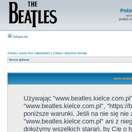
Pols
Istn
jesteś 
Zaloguj się
Zobacz posty bez odpowiedzi
|
Zobacz aktywne tematy
Strona główna
www.beatles
Używając "www.beatles.kielce.com.pl" 
"www.beatles.kielce.com.pl", "https://
poniższe warunki. Jeśli na nie się ni
"www.beatles.kielce.com.pl" ani z nie
dołożymy wszelkich starań, by Cię o