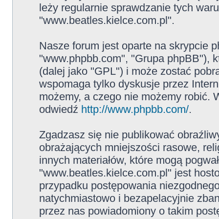
leży regularnie sprawdzanie tych war
"www.beatles.kielce.com.pl".
Nasze forum jest oparte na skrypcie ph
"www.phpbb.com", "Grupa phpBB"), kt
(dalej jako "GPL") i może zostać pob
wspomaga tylko dyskusje przez Intern
możemy, a czego nie możemy robić. W
odwiedź
http://www.phpbb.com/
.
Zgadzasz się nie publikować obraźliw
obrażających mniejszości rasowe, reli
innych materiałów, które mogą pogwał
"www.beatles.kielce.com.pl" jest ho
przypadku postępowania niezgodnego
natychmiastowo i bezapelacyjnie zban
przez nas powiadomiony o takim post