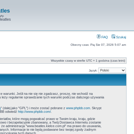
tles
yty.
Beatles
FAQ
Szukaj
Obecny czas: Pią Sie 07, 2026 5:07 am
Wszystkie czasy w strefie UTC + 1 godzina (czas letni)
Język:
ze warunki. Jeśli na nie się nie zgadzasz, proszę, nie wchodź na
ku leży regularnie sprawdzanie tych warunki podczas dalszego używania
ą
" (dalej jako "GPL") i może zostać pobrane z
www.phpbb.com
. Skrypt
hpBB odwiedź
http://www.phpbb.com/
.
teriałów, które mogą pogwałcać prawo w Twoim kraju, kraju, gdzie
wo i bezapelacyjnie zbanowany, a Twój Dostawca Internetu zostanie
 że administracja "www.beatles.kielce.com.pl" ma prawo do usuwania,
danych. Informacje te nie będą podawane bez twojej zgody żadnym
 pozyskania tych danych.