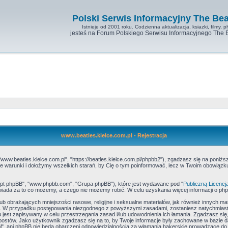
Polski Serwis Informacyjny The Bea
Istnieje od 2001 roku. Codzienna aktualizacja, ksiazki, filmy, pl
jesteś na Forum Polskiego Serwisu Informacyjnego The 
www.beatles.kielce.com.pl - Rejestracja
"www.beatles.kielce.com.pl", "https://beatles.kielce.com.pl/phpbb2"), zgadzasz się na poniżs
ć te warunki i dołożymy wszelkich starań, by Cię o tym poinformować, lecz w Twoim obowiąz
skrypt phpBB", "www.phpbb.com", "Grupa phpBB"), które jest wydawane pod "
Publiczną Licencj
iada za to co możemy, a czego nie możemy robić. W celu uzyskania więcej informacji o p
b obrażających mniejszości rasowe, religijne i seksualne materiałów, jak również innych ma
e. W przypadku postępowania niezgodnego z powyższymi zasadami, zostaniesz natychmiasto
jest zapisywany w celu przestrzegania zasad i/lub udowodnienia ich łamania. Zgadzasz się,
postów. Jako użytkownik zgadzasz się na to, by Twoje informacje były zachowane w bazie 
l", ani phpBB nie będą obarczeni odpowiedzialnością za włamania hakerskie prowadzące do