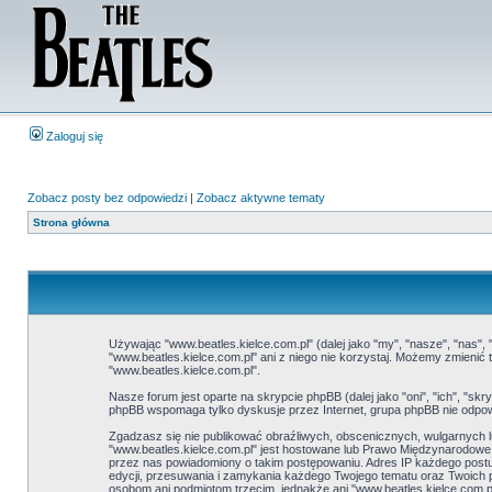
Zaloguj się
Zobacz posty bez odpowiedzi
|
Zobacz aktywne tematy
Strona główna
Używając "www.beatles.kielce.com.pl" (dalej jako "my", "nasze", "nas", 
"www.beatles.kielce.com.pl" ani z niego nie korzystaj. Możemy zmieni
"www.beatles.kielce.com.pl".
Nasze forum jest oparte na skrypcie phpBB (dalej jako "oni", "ich", "
phpBB wspomaga tylko dyskusje przez Internet, grupa phpBB nie odpow
Zgadzasz się nie publikować obraźliwych, obscenicznych, wulgarnych lu
"www.beatles.kielce.com.pl" jest hostowane lub Prawo Międzynarodow
przez nas powiadomiony o takim postępowaniu. Adres IP każdego postu 
edycji, przesuwania i zamykania każdego Twojego tematu oraz Twoich 
osobom ani podmiotom trzecim, jednakże ani "www.beatles.kielce.com.p