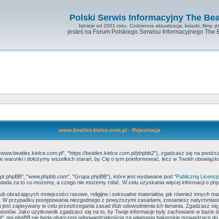
Polski Serwis Informacyjny The Bea
Istnieje od 2001 roku. Codzienna aktualizacja, ksiazki, filmy, pl
jesteś na Forum Polskiego Serwisu Informacyjnego The 
www.beatles.kielce.com.pl - Rejestracja
"www.beatles.kielce.com.pl", "https://beatles.kielce.com.pl/phpbb2"), zgadzasz się na poniżs
ć te warunki i dołożymy wszelkich starań, by Cię o tym poinformować, lecz w Twoim obowiąz
skrypt phpBB", "www.phpbb.com", "Grupa phpBB"), które jest wydawane pod "
Publiczną Licencj
iada za to co możemy, a czego nie możemy robić. W celu uzyskania więcej informacji o p
b obrażających mniejszości rasowe, religijne i seksualne materiałów, jak również innych ma
e. W przypadku postępowania niezgodnego z powyższymi zasadami, zostaniesz natychmiasto
jest zapisywany w celu przestrzegania zasad i/lub udowodnienia ich łamania. Zgadzasz się,
postów. Jako użytkownik zgadzasz się na to, by Twoje informacje były zachowane w bazie 
l", ani phpBB nie będą obarczeni odpowiedzialnością za włamania hakerskie prowadzące do