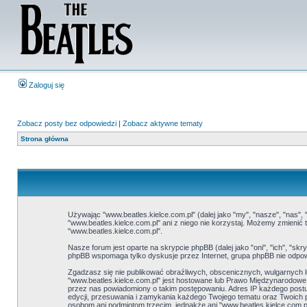
Zaloguj się
Zobacz posty bez odpowiedzi
|
Zobacz aktywne tematy
Strona główna
Używając "www.beatles.kielce.com.pl" (dalej jako "my", "nasze", "nas", 
"www.beatles.kielce.com.pl" ani z niego nie korzystaj. Możemy zmieni
"www.beatles.kielce.com.pl".
Nasze forum jest oparte na skrypcie phpBB (dalej jako "oni", "ich", "
phpBB wspomaga tylko dyskusje przez Internet, grupa phpBB nie odpow
Zgadzasz się nie publikować obraźliwych, obscenicznych, wulgarnych lu
"www.beatles.kielce.com.pl" jest hostowane lub Prawo Międzynarodow
przez nas powiadomiony o takim postępowaniu. Adres IP każdego postu 
edycji, przesuwania i zamykania każdego Twojego tematu oraz Twoich 
osobom ani podmiotom trzecim, jednakże ani "www.beatles.kielce.com.p