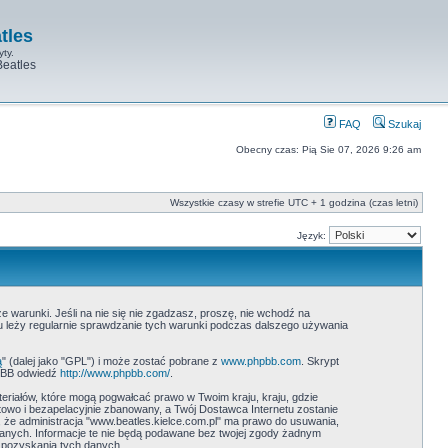
tles
yty.
Beatles
FAQ
Szukaj
Obecny czas: Pią Sie 07, 2026 9:26 am
Wszystkie czasy w strefie UTC + 1 godzina (czas letni)
Język:
ze warunki. Jeśli na nie się nie zgadzasz, proszę, nie wchodź na
ku leży regularnie sprawdzanie tych warunki podczas dalszego używania
ą
" (dalej jako "GPL") i może zostać pobrane z
www.phpbb.com
. Skrypt
hpBB odwiedź
http://www.phpbb.com/
.
teriałów, które mogą pogwałcać prawo w Twoim kraju, kraju, gdzie
wo i bezapelacyjnie zbanowany, a Twój Dostawca Internetu zostanie
 że administracja "www.beatles.kielce.com.pl" ma prawo do usuwania,
danych. Informacje te nie będą podawane bez twojej zgody żadnym
 pozyskania tych danych.