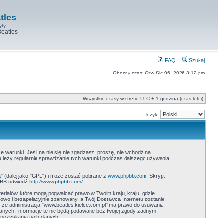
tles
yty.
Beatles
FAQ
Szukaj
Obecny czas: Czw Sie 06, 2026 3:12 pm
Wszystkie czasy w strefie UTC + 1 godzina (czas letni)
Język:
ze warunki. Jeśli na nie się nie zgadzasz, proszę, nie wchodź na
ku leży regularnie sprawdzanie tych warunki podczas dalszego używania
ą
" (dalej jako "GPL") i może zostać pobrane z
www.phpbb.com
. Skrypt
hpBB odwiedź
http://www.phpbb.com/
.
teriałów, które mogą pogwałcać prawo w Twoim kraju, kraju, gdzie
wo i bezapelacyjnie zbanowany, a Twój Dostawca Internetu zostanie
 że administracja "www.beatles.kielce.com.pl" ma prawo do usuwania,
danych. Informacje te nie będą podawane bez twojej zgody żadnym
 pozyskania tych danych.