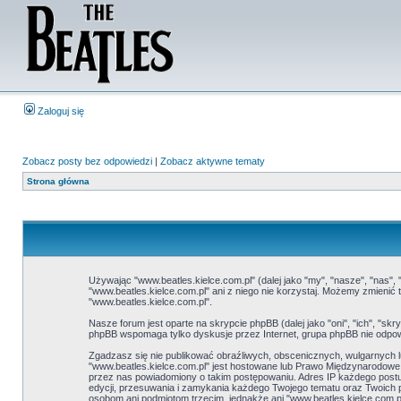
Zaloguj się
Zobacz posty bez odpowiedzi
|
Zobacz aktywne tematy
Strona główna
Używając "www.beatles.kielce.com.pl" (dalej jako "my", "nasze", "nas", 
"www.beatles.kielce.com.pl" ani z niego nie korzystaj. Możemy zmieni
"www.beatles.kielce.com.pl".
Nasze forum jest oparte na skrypcie phpBB (dalej jako "oni", "ich", "
phpBB wspomaga tylko dyskusje przez Internet, grupa phpBB nie odpow
Zgadzasz się nie publikować obraźliwych, obscenicznych, wulgarnych lu
"www.beatles.kielce.com.pl" jest hostowane lub Prawo Międzynarodow
przez nas powiadomiony o takim postępowaniu. Adres IP każdego postu 
edycji, przesuwania i zamykania każdego Twojego tematu oraz Twoich 
osobom ani podmiotom trzecim, jednakże ani "www.beatles.kielce.com.p