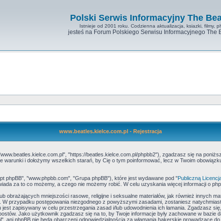
Polski Serwis Informacyjny The Bea
Istnieje od 2001 roku. Codzienna aktualizacja, ksiazki, filmy, pl
jesteś na Forum Polskiego Serwisu Informacyjnego The 
www.beatles.kielce.com.pl - Rejestracja
"www.beatles.kielce.com.pl", "https://beatles.kielce.com.pl/phpbb2"), zgadzasz się na poniżs
ć te warunki i dołożymy wszelkich starań, by Cię o tym poinformować, lecz w Twoim obowiąz
skrypt phpBB", "www.phpbb.com", "Grupa phpBB"), które jest wydawane pod "
Publiczną Licencj
iada za to co możemy, a czego nie możemy robić. W celu uzyskania więcej informacji o p
b obrażających mniejszości rasowe, religijne i seksualne materiałów, jak również innych ma
e. W przypadku postępowania niezgodnego z powyższymi zasadami, zostaniesz natychmiasto
jest zapisywany w celu przestrzegania zasad i/lub udowodnienia ich łamania. Zgadzasz się,
postów. Jako użytkownik zgadzasz się na to, by Twoje informacje były zachowane w bazie 
l", ani phpBB nie będą obarczeni odpowiedzialnością za włamania hakerskie prowadzące do