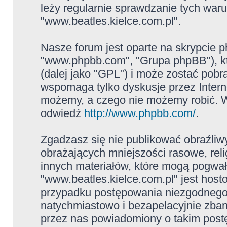
leży regularnie sprawdzanie tych war
"www.beatles.kielce.com.pl".
Nasze forum jest oparte na skrypcie ph
"www.phpbb.com", "Grupa phpBB"), kt
(dalej jako "GPL") i może zostać pob
wspomaga tylko dyskusje przez Intern
możemy, a czego nie możemy robić. W
odwiedź
http://www.phpbb.com/
.
Zgadzasz się nie publikować obraźliw
obrażających mniejszości rasowe, reli
innych materiałów, które mogą pogwał
"www.beatles.kielce.com.pl" jest ho
przypadku postępowania niezgodnego
natychmiastowo i bezapelacyjnie zban
przez nas powiadomiony o takim post