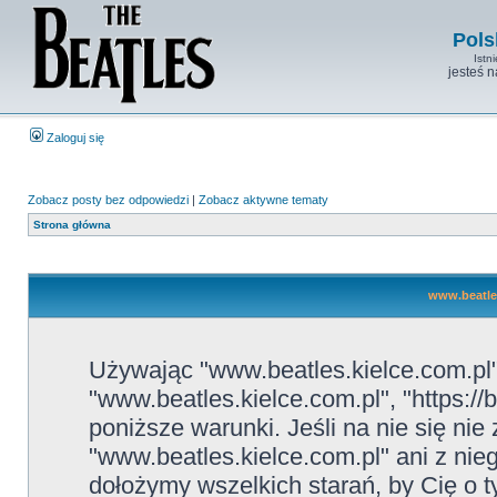
Pols
Istn
jesteś 
Zaloguj się
Zobacz posty bez odpowiedzi
|
Zobacz aktywne tematy
Strona główna
www.beatles
Używając "www.beatles.kielce.com.pl" 
"www.beatles.kielce.com.pl", "https://
poniższe warunki. Jeśli na nie się ni
"www.beatles.kielce.com.pl" ani z nie
dołożymy wszelkich starań, by Cię o