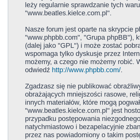
leży regularnie sprawdzanie tych war
"www.beatles.kielce.com.pl".
Nasze forum jest oparte na skrypcie ph
"www.phpbb.com", "Grupa phpBB"), kt
(dalej jako "GPL") i może zostać pob
wspomaga tylko dyskusje przez Intern
możemy, a czego nie możemy robić. W
odwiedź
http://www.phpbb.com/
.
Zgadzasz się nie publikować obraźliw
obrażających mniejszości rasowe, reli
innych materiałów, które mogą pogwał
"www.beatles.kielce.com.pl" jest ho
przypadku postępowania niezgodnego
natychmiastowo i bezapelacyjnie zban
przez nas powiadomiony o takim post