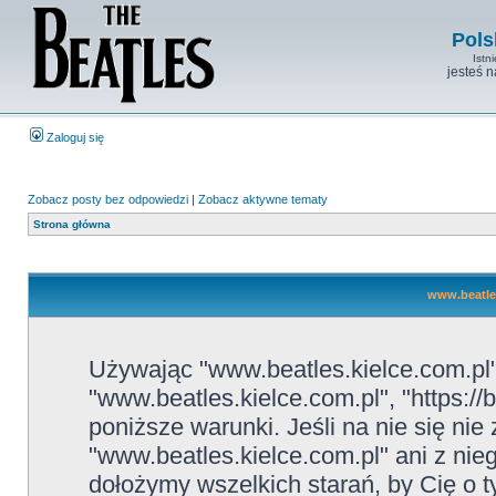
Pols
Istn
jesteś 
Zaloguj się
Zobacz posty bez odpowiedzi
|
Zobacz aktywne tematy
Strona główna
www.beatles
Używając "www.beatles.kielce.com.pl" 
"www.beatles.kielce.com.pl", "https://
poniższe warunki. Jeśli na nie się ni
"www.beatles.kielce.com.pl" ani z nie
dołożymy wszelkich starań, by Cię o