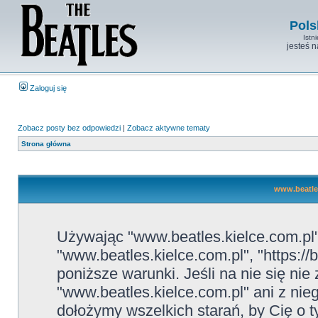
Pols
Istn
jesteś 
Zaloguj się
Zobacz posty bez odpowiedzi
|
Zobacz aktywne tematy
Strona główna
www.beatles
Używając "www.beatles.kielce.com.pl" 
"www.beatles.kielce.com.pl", "https://
poniższe warunki. Jeśli na nie się ni
"www.beatles.kielce.com.pl" ani z nie
dołożymy wszelkich starań, by Cię o