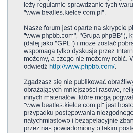
leży regularnie sprawdzanie tych war
"www.beatles.kielce.com.pl".
Nasze forum jest oparte na skrypcie ph
"www.phpbb.com", "Grupa phpBB"), kt
(dalej jako "GPL") i może zostać pob
wspomaga tylko dyskusje przez Intern
możemy, a czego nie możemy robić. W
odwiedź
http://www.phpbb.com/
.
Zgadzasz się nie publikować obraźliw
obrażających mniejszości rasowe, reli
innych materiałów, które mogą pogwał
"www.beatles.kielce.com.pl" jest ho
przypadku postępowania niezgodnego
natychmiastowo i bezapelacyjnie zban
przez nas powiadomiony o takim post