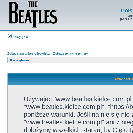
Pols
Istn
jesteś 
Zaloguj się
Zobacz posty bez odpowiedzi
|
Zobacz aktywne tematy
Strona główna
www.beatles
Używając "www.beatles.kielce.com.pl" 
"www.beatles.kielce.com.pl", "https://
poniższe warunki. Jeśli na nie się ni
"www.beatles.kielce.com.pl" ani z nie
dołożymy wszelkich starań, by Cię o