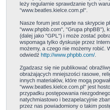
leży regularnie sprawdzanie tych war
"www.beatles.kielce.com.pl".
Nasze forum jest oparte na skrypcie ph
"www.phpbb.com", "Grupa phpBB"), kt
(dalej jako "GPL") i może zostać pob
wspomaga tylko dyskusje przez Intern
możemy, a czego nie możemy robić. W
odwiedź
http://www.phpbb.com/
.
Zgadzasz się nie publikować obraźliw
obrażających mniejszości rasowe, reli
innych materiałów, które mogą pogwał
"www.beatles.kielce.com.pl" jest ho
przypadku postępowania niezgodnego
natychmiastowo i bezapelacyjnie zban
przez nas powiadomiony o takim post