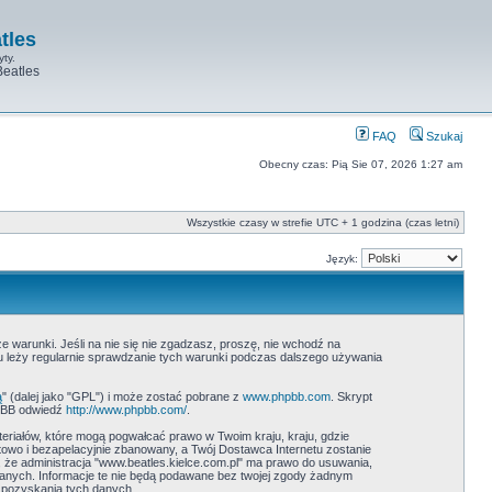
tles
yty.
Beatles
FAQ
Szukaj
Obecny czas: Pią Sie 07, 2026 1:27 am
Wszystkie czasy w strefie UTC + 1 godzina (czas letni)
Język:
ze warunki. Jeśli na nie się nie zgadzasz, proszę, nie wchodź na
ku leży regularnie sprawdzanie tych warunki podczas dalszego używania
ą
" (dalej jako "GPL") i może zostać pobrane z
www.phpbb.com
. Skrypt
hpBB odwiedź
http://www.phpbb.com/
.
teriałów, które mogą pogwałcać prawo w Twoim kraju, kraju, gdzie
wo i bezapelacyjnie zbanowany, a Twój Dostawca Internetu zostanie
 że administracja "www.beatles.kielce.com.pl" ma prawo do usuwania,
danych. Informacje te nie będą podawane bez twojej zgody żadnym
 pozyskania tych danych.