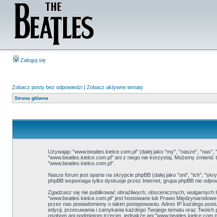
Zaloguj się
Zobacz posty bez odpowiedzi
|
Zobacz aktywne tematy
Strona główna
Używając "www.beatles.kielce.com.pl" (dalej jako "my", "nasze", "nas", 
"www.beatles.kielce.com.pl" ani z niego nie korzystaj. Możemy zmieni
"www.beatles.kielce.com.pl".
Nasze forum jest oparte na skrypcie phpBB (dalej jako "oni", "ich", "
phpBB wspomaga tylko dyskusje przez Internet, grupa phpBB nie odpow
Zgadzasz się nie publikować obraźliwych, obscenicznych, wulgarnych lu
"www.beatles.kielce.com.pl" jest hostowane lub Prawo Międzynarodow
przez nas powiadomiony o takim postępowaniu. Adres IP każdego postu 
edycji, przesuwania i zamykania każdego Twojego tematu oraz Twoich 
osobom ani podmiotom trzecim, jednakże ani "www.beatles.kielce.com.p