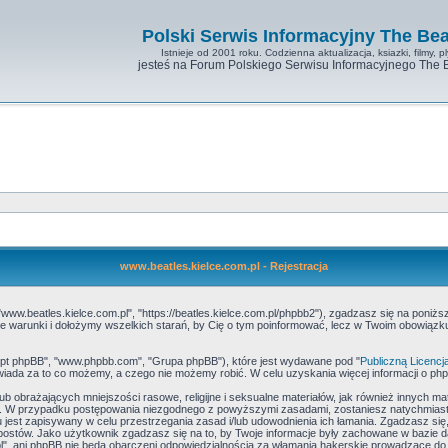
Polski Serwis Informacyjny The Bea
Istnieje od 2001 roku. Codzienna aktualizacja, ksiazki, filmy, pl
jesteś na Forum Polskiego Serwisu Informacyjnego The 
www.beatles.kielce.com.pl - Rejestracja
"www.beatles.kielce.com.pl", "https://beatles.kielce.com.pl/phpbb2"), zgadzasz się na poniżs
ć te warunki i dołożymy wszelkich starań, by Cię o tym poinformować, lecz w Twoim obowiąz
skrypt phpBB", "www.phpbb.com", "Grupa phpBB"), które jest wydawane pod "
Publiczną Licencj
iada za to co możemy, a czego nie możemy robić. W celu uzyskania więcej informacji o p
b obrażających mniejszości rasowe, religijne i seksualne materiałów, jak również innych ma
e. W przypadku postępowania niezgodnego z powyższymi zasadami, zostaniesz natychmiasto
jest zapisywany w celu przestrzegania zasad i/lub udowodnienia ich łamania. Zgadzasz się,
postów. Jako użytkownik zgadzasz się na to, by Twoje informacje były zachowane w bazie 
l", ani phpBB nie będą obarczeni odpowiedzialnością za włamania hakerskie prowadzące do