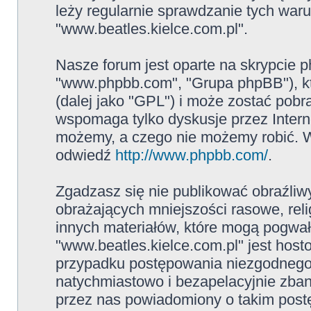
leży regularnie sprawdzanie tych war
"www.beatles.kielce.com.pl".
Nasze forum jest oparte na skrypcie ph
"www.phpbb.com", "Grupa phpBB"), kt
(dalej jako "GPL") i może zostać pob
wspomaga tylko dyskusje przez Intern
możemy, a czego nie możemy robić. W
odwiedź
http://www.phpbb.com/
.
Zgadzasz się nie publikować obraźliw
obrażających mniejszości rasowe, reli
innych materiałów, które mogą pogwał
"www.beatles.kielce.com.pl" jest ho
przypadku postępowania niezgodnego
natychmiastowo i bezapelacyjnie zban
przez nas powiadomiony o takim post