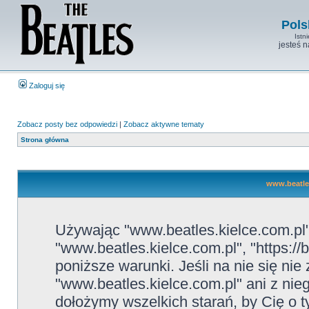
Pols
Istn
jesteś 
Zaloguj się
Zobacz posty bez odpowiedzi
|
Zobacz aktywne tematy
Strona główna
www.beatles
Używając "www.beatles.kielce.com.pl" 
"www.beatles.kielce.com.pl", "https://
poniższe warunki. Jeśli na nie się ni
"www.beatles.kielce.com.pl" ani z nie
dołożymy wszelkich starań, by Cię o