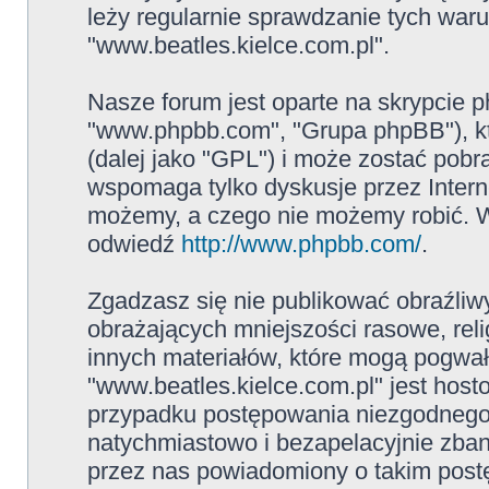
leży regularnie sprawdzanie tych war
"www.beatles.kielce.com.pl".
Nasze forum jest oparte na skrypcie ph
"www.phpbb.com", "Grupa phpBB"), kt
(dalej jako "GPL") i może zostać pob
wspomaga tylko dyskusje przez Intern
możemy, a czego nie możemy robić. W
odwiedź
http://www.phpbb.com/
.
Zgadzasz się nie publikować obraźliw
obrażających mniejszości rasowe, reli
innych materiałów, które mogą pogwał
"www.beatles.kielce.com.pl" jest ho
przypadku postępowania niezgodnego
natychmiastowo i bezapelacyjnie zban
przez nas powiadomiony o takim post