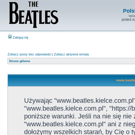
Pols
Istn
jesteś 
Zaloguj się
Zobacz posty bez odpowiedzi
|
Zobacz aktywne tematy
Strona główna
www.beatles
Używając "www.beatles.kielce.com.pl" 
"www.beatles.kielce.com.pl", "https://
poniższe warunki. Jeśli na nie się ni
"www.beatles.kielce.com.pl" ani z nie
dołożymy wszelkich starań, by Cię o