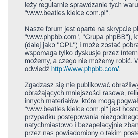
leży regularnie sprawdzanie tych war
"www.beatles.kielce.com.pl".
Nasze forum jest oparte na skrypcie ph
"www.phpbb.com", "Grupa phpBB"), kt
(dalej jako "GPL") i może zostać pob
wspomaga tylko dyskusje przez Intern
możemy, a czego nie możemy robić. W
odwiedź
http://www.phpbb.com/
.
Zgadzasz się nie publikować obraźliw
obrażających mniejszości rasowe, reli
innych materiałów, które mogą pogwał
"www.beatles.kielce.com.pl" jest ho
przypadku postępowania niezgodnego
natychmiastowo i bezapelacyjnie zban
przez nas powiadomiony o takim post