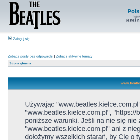
Pols
Istn
jesteś 
Zaloguj się
Zobacz posty bez odpowiedzi
|
Zobacz aktywne tematy
Strona główna
www.beatles
Używając "www.beatles.kielce.com.pl" 
"www.beatles.kielce.com.pl", "https://
poniższe warunki. Jeśli na nie się ni
"www.beatles.kielce.com.pl" ani z nie
dołożymy wszelkich starań, by Cię o