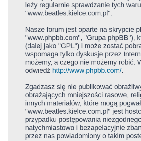
leży regularnie sprawdzanie tych war
"www.beatles.kielce.com.pl".
Nasze forum jest oparte na skrypcie ph
"www.phpbb.com", "Grupa phpBB"), kt
(dalej jako "GPL") i może zostać pob
wspomaga tylko dyskusje przez Intern
możemy, a czego nie możemy robić. W
odwiedź
http://www.phpbb.com/
.
Zgadzasz się nie publikować obraźliw
obrażających mniejszości rasowe, reli
innych materiałów, które mogą pogwał
"www.beatles.kielce.com.pl" jest ho
przypadku postępowania niezgodnego
natychmiastowo i bezapelacyjnie zban
przez nas powiadomiony o takim post