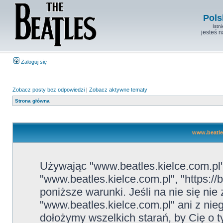
Pols
Istn
jesteś 
Zaloguj się
Zobacz posty bez odpowiedzi
|
Zobacz aktywne tematy
Strona główna
www.beatles
Używając "www.beatles.kielce.com.pl" 
"www.beatles.kielce.com.pl", "https://
poniższe warunki. Jeśli na nie się ni
"www.beatles.kielce.com.pl" ani z nie
dołożymy wszelkich starań, by Cię o