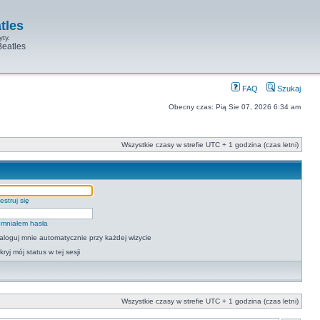
tles
yty.
Beatles
FAQ
Szukaj
Obecny czas: Pią Sie 07, 2026 6:34 am
Wszystkie czasy w strefie UTC + 1 godzina (czas letni)
estruj się
mniałem hasła
aloguj mnie automatycznie przy każdej wizycie
kryj mój status w tej sesji
Wszystkie czasy w strefie UTC + 1 godzina (czas letni)