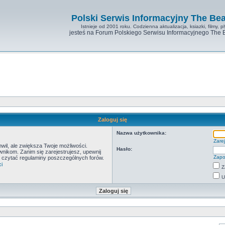
Polski Serwis Informacyjny The Bea
Istnieje od 2001 roku. Codzienna aktualizacja, ksiazki, filmy, pl
jesteś na Forum Polskiego Serwisu Informacyjnego The 
Zaloguj się
Nazwa użytkownika:
Zarej
hwil, ale zwiększa Twoje możliwości.
Hasło:
ikom. Zanim się zarejestrujesz, upewnij
Zapo
by czytać regulaminy poszczególnych forów.
i
Z
U