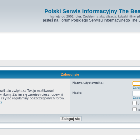
Polski Serwis Informacyjny The Bea
Istnieje od 2001 roku. Codzienna aktualizacja, ksiazki, filmy, pl
jesteś na Forum Polskiego Serwisu Informacyjnego The 
Zaloguj się
Nazwa użytkownika:
Zarej
hwil, ale zwiększa Twoje możliwości.
Hasło:
ikom. Zanim się zarejestrujesz, upewnij
Zapo
by czytać regulaminy poszczególnych forów.
i
Z
U