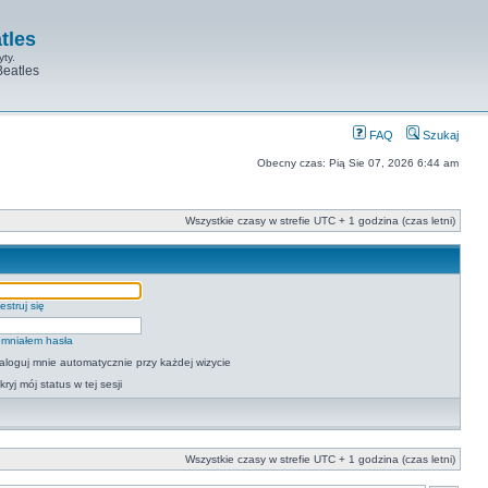
tles
yty.
Beatles
FAQ
Szukaj
Obecny czas: Pią Sie 07, 2026 6:44 am
Wszystkie czasy w strefie UTC + 1 godzina (czas letni)
estruj się
mniałem hasła
aloguj mnie automatycznie przy każdej wizycie
kryj mój status w tej sesji
Wszystkie czasy w strefie UTC + 1 godzina (czas letni)