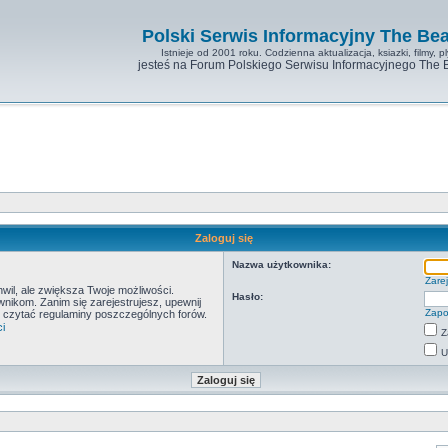
Polski Serwis Informacyjny The Bea
Istnieje od 2001 roku. Codzienna aktualizacja, ksiazki, filmy, pl
jesteś na Forum Polskiego Serwisu Informacyjnego The 
Zaloguj się
Nazwa użytkownika:
Zarej
hwil, ale zwiększa Twoje możliwości.
Hasło:
ikom. Zanim się zarejestrujesz, upewnij
Zapo
by czytać regulaminy poszczególnych forów.
i
Z
U