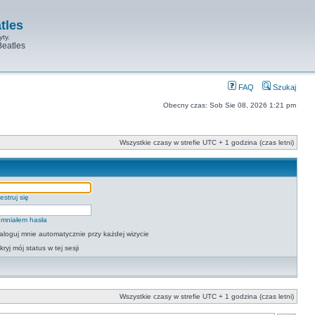
tles
yty.
Beatles
FAQ
Szukaj
Obecny czas: Sob Sie 08, 2026 1:21 pm
Wszystkie czasy w strefie UTC + 1 godzina (czas letni)
estruj się
mniałem hasła
aloguj mnie automatycznie przy każdej wizycie
kryj mój status w tej sesji
Wszystkie czasy w strefie UTC + 1 godzina (czas letni)