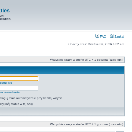
tles
yty.
Beatles
FAQ
Szukaj
Obecny czas: Czw Sie 06, 2026 6:32 am
Wszystkie czasy w strefie UTC + 1 godzina (czas letni)
estruj się
mniałem hasła
aloguj mnie automatycznie przy każdej wizycie
kryj mój status w tej sesji
Wszystkie czasy w strefie UTC + 1 godzina (czas letni)