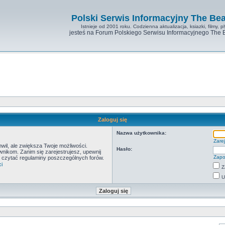
Polski Serwis Informacyjny The Bea
Istnieje od 2001 roku. Codzienna aktualizacja, ksiazki, filmy, pl
jesteś na Forum Polskiego Serwisu Informacyjnego The 
Zaloguj się
Nazwa użytkownika:
Zarej
hwil, ale zwiększa Twoje możliwości.
Hasło:
ikom. Zanim się zarejestrujesz, upewnij
Zapo
by czytać regulaminy poszczególnych forów.
i
Z
U