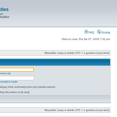
tles
yty.
Beatles
FAQ
Szukaj
Obecny czas: Pią Sie 07, 2026 7:31 pm
Wszystkie czasy w strefie UTC + 1 godzina (czas letni)
estruj się
mniałem hasła
aloguj mnie automatycznie przy każdej wizycie
kryj mój status w tej sesji
Wszystkie czasy w strefie UTC + 1 godzina (czas letni)