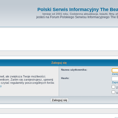
Polski Serwis Informacyjny The Bea
Istnieje od 2001 roku. Codzienna aktualizacja, ksiazki, filmy, pl
jesteś na Forum Polskiego Serwisu Informacyjnego The 
Zaloguj się
Nazwa użytkownika:
Zarej
hwil, ale zwiększa Twoje możliwości.
Hasło:
ikom. Zanim się zarejestrujesz, upewnij
Zapo
by czytać regulaminy poszczególnych forów.
i
Z
U