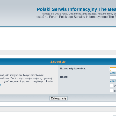
Polski Serwis Informacyjny The Bea
Istnieje od 2001 roku. Codzienna aktualizacja, ksiazki, filmy, pl
jesteś na Forum Polskiego Serwisu Informacyjnego The 
Zaloguj się
Nazwa użytkownika:
Zarej
hwil, ale zwiększa Twoje możliwości.
Hasło:
ikom. Zanim się zarejestrujesz, upewnij
Zapo
by czytać regulaminy poszczególnych forów.
i
Z
U