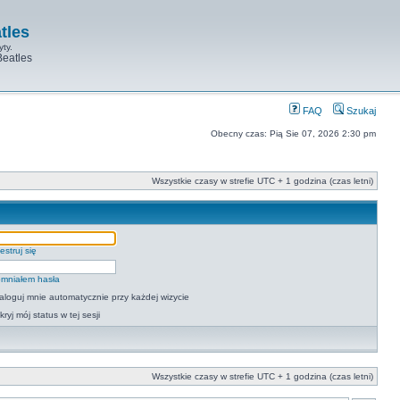
tles
yty.
Beatles
FAQ
Szukaj
Obecny czas: Pią Sie 07, 2026 2:30 pm
Wszystkie czasy w strefie UTC + 1 godzina (czas letni)
estruj się
mniałem hasła
aloguj mnie automatycznie przy każdej wizycie
kryj mój status w tej sesji
Wszystkie czasy w strefie UTC + 1 godzina (czas letni)