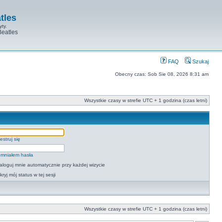
tles
yty.
Beatles
FAQ
Szukaj
Obecny czas: Sob Sie 08, 2026 8:31 am
Wszystkie czasy w strefie UTC + 1 godzina (czas letni)
estruj się
mniałem hasła
aloguj mnie automatycznie przy każdej wizycie
kryj mój status w tej sesji
Wszystkie czasy w strefie UTC + 1 godzina (czas letni)