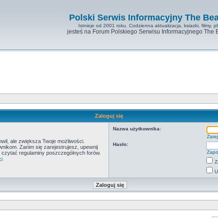
Polski Serwis Informacyjny The Bea
Istnieje od 2001 roku. Codzienna aktualizacja, ksiazki, filmy, pl
jesteś na Forum Polskiego Serwisu Informacyjnego The 
Zaloguj się
Nazwa użytkownika:
Zarej
hwil, ale zwiększa Twoje możliwości.
Hasło:
ikom. Zanim się zarejestrujesz, upewnij
Zapo
by czytać regulaminy poszczególnych forów.
i
Z
U