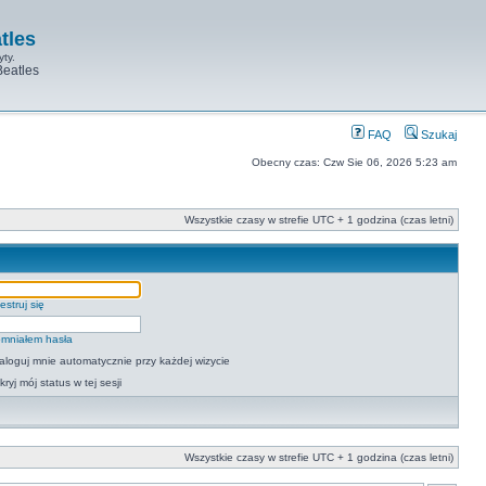
tles
yty.
Beatles
FAQ
Szukaj
Obecny czas: Czw Sie 06, 2026 5:23 am
Wszystkie czasy w strefie UTC + 1 godzina (czas letni)
estruj się
mniałem hasła
aloguj mnie automatycznie przy każdej wizycie
kryj mój status w tej sesji
Wszystkie czasy w strefie UTC + 1 godzina (czas letni)