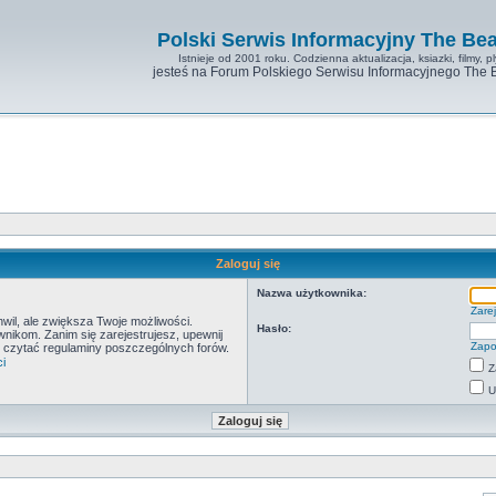
Polski Serwis Informacyjny The Bea
Istnieje od 2001 roku. Codzienna aktualizacja, ksiazki, filmy, pl
jesteś na Forum Polskiego Serwisu Informacyjnego The 
Zaloguj się
Nazwa użytkownika:
Zarej
hwil, ale zwiększa Twoje możliwości.
Hasło:
ikom. Zanim się zarejestrujesz, upewnij
Zapo
by czytać regulaminy poszczególnych forów.
i
Z
U