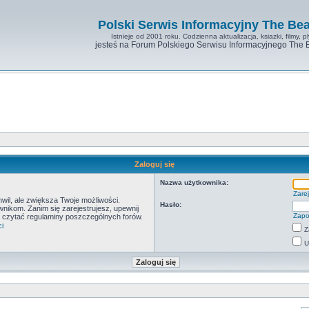
Polski Serwis Informacyjny The Bea
Istnieje od 2001 roku. Codzienna aktualizacja, ksiazki, filmy, pl
jesteś na Forum Polskiego Serwisu Informacyjnego The 
Zaloguj się
Nazwa użytkownika:
Zarej
hwil, ale zwiększa Twoje możliwości.
Hasło:
ikom. Zanim się zarejestrujesz, upewnij
Zapo
by czytać regulaminy poszczególnych forów.
i
Z
U