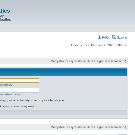
tles
yty.
Beatles
FAQ
Szukaj
Obecny czas: Pią Sie 07, 2026 7:08 pm
Wszystkie czasy w strefie UTC + 1 godzina (czas letni)
estruj się
mniałem hasła
aloguj mnie automatycznie przy każdej wizycie
kryj mój status w tej sesji
Wszystkie czasy w strefie UTC + 1 godzina (czas letni)