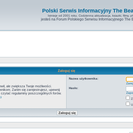
Polski Serwis Informacyjny The Bea
Istnieje od 2001 roku. Codzienna aktualizacja, ksiazki, filmy, pl
jesteś na Forum Polskiego Serwisu Informacyjnego The 
Zaloguj się
Nazwa użytkownika:
Zarej
hwil, ale zwiększa Twoje możliwości.
Hasło:
ikom. Zanim się zarejestrujesz, upewnij
Zapo
by czytać regulaminy poszczególnych forów.
i
Z
U