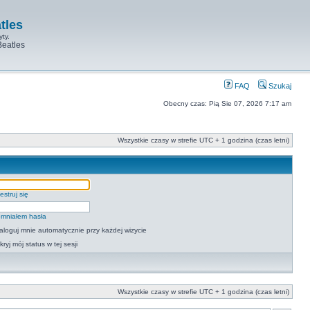
tles
yty.
Beatles
FAQ
Szukaj
Obecny czas: Pią Sie 07, 2026 7:17 am
Wszystkie czasy w strefie UTC + 1 godzina (czas letni)
estruj się
mniałem hasła
aloguj mnie automatycznie przy każdej wizycie
kryj mój status w tej sesji
Wszystkie czasy w strefie UTC + 1 godzina (czas letni)