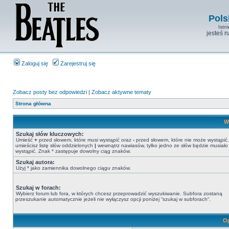
Pols
Istn
jesteś 
Zaloguj się
Zarejestruj się
Zobacz posty bez odpowiedzi
|
Zobacz aktywne tematy
Strona główna
W
Szukaj słów kluczowych:
Umieść
+
przed słowem, które musi wystąpić oraz
-
przed słowem, które nie może wystąpić. 
umieścisz listę słów oddzielonych
|
wewnątrz nawiasów, tylko jedno ze słów będzie musiało
wystąpić. Znak * zastępuje dowolny ciąg znaków.
Szukaj autora:
Użyj * jako zamiennika dowolnego ciągu znaków.
Szukaj w forach:
Wybierz forum lub fora, w których chcesz przeprowadzić wyszukiwanie. Subfora zostaną
przeszukanie automatycznie jeżeli nie wyłączysz opcji poniżej “szukaj w subforach“.
Op