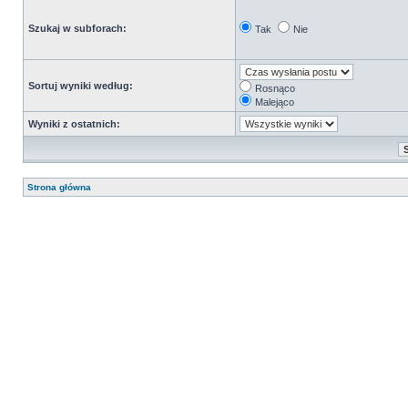
Szukaj w subforach:
Tak
Nie
Sortuj wyniki według:
Rosnąco
Malejąco
Wyniki z ostatnich:
Strona główna