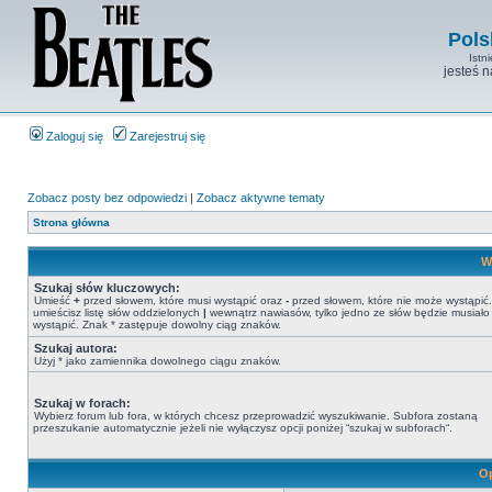
Pols
Istn
jesteś 
Zaloguj się
Zarejestruj się
Zobacz posty bez odpowiedzi
|
Zobacz aktywne tematy
Strona główna
W
Szukaj słów kluczowych:
Umieść
+
przed słowem, które musi wystąpić oraz
-
przed słowem, które nie może wystąpić. 
umieścisz listę słów oddzielonych
|
wewnątrz nawiasów, tylko jedno ze słów będzie musiało
wystąpić. Znak * zastępuje dowolny ciąg znaków.
Szukaj autora:
Użyj * jako zamiennika dowolnego ciągu znaków.
Szukaj w forach:
Wybierz forum lub fora, w których chcesz przeprowadzić wyszukiwanie. Subfora zostaną
przeszukanie automatycznie jeżeli nie wyłączysz opcji poniżej “szukaj w subforach“.
Op