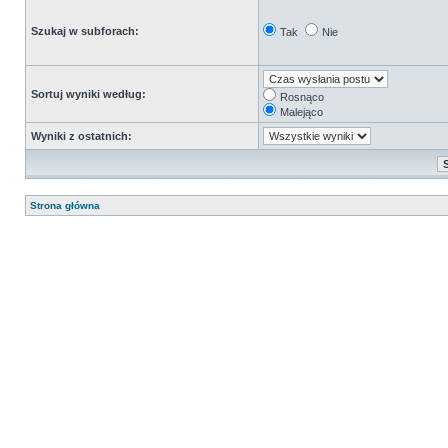
Szukaj w subforach:
Tak
Nie
Sortuj wyniki według:
Rosnąco
Malejąco
Wyniki z ostatnich:
Strona główna