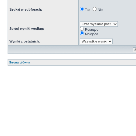
Szukaj w subforach:
Tak
Nie
Sortuj wyniki według:
Rosnąco
Malejąco
Wyniki z ostatnich:
Strona główna