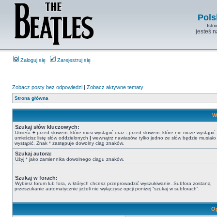
Pols
Istn
jesteś 
Zaloguj się
Zarejestruj się
Zobacz posty bez odpowiedzi
|
Zobacz aktywne tematy
Strona główna
W
Szukaj słów kluczowych:
Umieść
+
przed słowem, które musi wystąpić oraz
-
przed słowem, które nie może wystąpić. 
umieścisz listę słów oddzielonych
|
wewnątrz nawiasów, tylko jedno ze słów będzie musiało
wystąpić. Znak * zastępuje dowolny ciąg znaków.
Szukaj autora:
Użyj * jako zamiennika dowolnego ciągu znaków.
Szukaj w forach:
Wybierz forum lub fora, w których chcesz przeprowadzić wyszukiwanie. Subfora zostaną
przeszukanie automatycznie jeżeli nie wyłączysz opcji poniżej “szukaj w subforach“.
Op