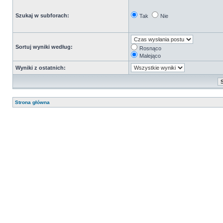
Szukaj w subforach:
Tak
Nie
Sortuj wyniki według:
Rosnąco
Malejąco
Wyniki z ostatnich:
Strona główna