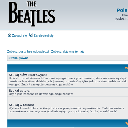
Pols
Istn
jesteś 
Zaloguj się
Zarejestruj się
Zobacz posty bez odpowiedzi
|
Zobacz aktywne tematy
Strona główna
W
Szukaj słów kluczowych:
Umieść
+
przed słowem, które musi wystąpić oraz
-
przed słowem, które nie może wystąpić. 
umieścisz listę słów oddzielonych
|
wewnątrz nawiasów, tylko jedno ze słów będzie musiało
wystąpić. Znak * zastępuje dowolny ciąg znaków.
Szukaj autora:
Użyj * jako zamiennika dowolnego ciągu znaków.
Szukaj w forach:
Wybierz forum lub fora, w których chcesz przeprowadzić wyszukiwanie. Subfora zostaną
przeszukanie automatycznie jeżeli nie wyłączysz opcji poniżej “szukaj w subforach“.
Op