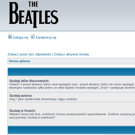
Zaloguj się
Zarejestruj się
Zobacz posty bez odpowiedzi
|
Zobacz aktywne tematy
Strona główna
Szukaj słów kluczowych:
Umieść
+
przed słowem, które musi wystąpić oraz
-
przed słowem, które nie może wystąpić. 
wewnątrz nawiasów, tylko jedno ze słów będzie musiało wystąpić. Znak * zastępuje dowoln
Szukaj autora:
Użyj * jako zamiennika dowolnego ciągu znaków.
Szukaj w forach:
Wybierz forum lub fora, w których chcesz przeprowadzić wyszukiwanie. Subfora zostaną pr
opcji poniżej “szukaj w subforach“.