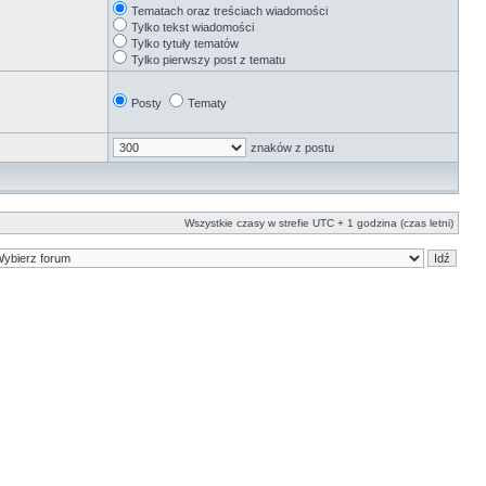
Tematach oraz treściach wiadomości
Tylko tekst wiadomości
Tylko tytuły tematów
Tylko pierwszy post z tematu
Posty
Tematy
znaków z postu
Wszystkie czasy w strefie UTC + 1 godzina (czas letni)