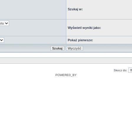
Szukaj w:
Wyświetl wyniki jako:
Pokaż pierwsze:
Skocz do:
POWERED_BY