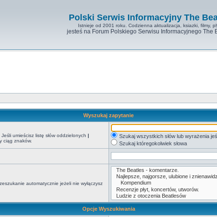
Polski Serwis Informacyjny The Bea
Istnieje od 2001 roku. Codzienna aktualizacja, ksiazki, filmy, pl
jesteś na Forum Polskiego Serwisu Informacyjnego The 
Wyszukaj zapytanie
Jeśli umieścisz listę słów oddzielonych
|
Szukaj wszystkich słów lub wyrażenia jeś
y ciąg znaków.
Szukaj któregokolwiek słowa
zeszukanie automatycznie jeżeli nie wyłączysz
Opcje Wyszukiwania