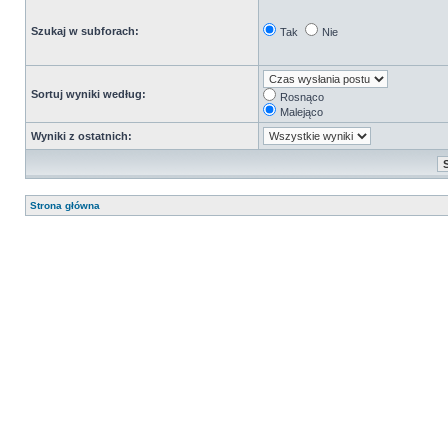
Szukaj w subforach:
Tak
Nie
Sortuj wyniki według:
Rosnąco
Malejąco
Wyniki z ostatnich:
Strona główna