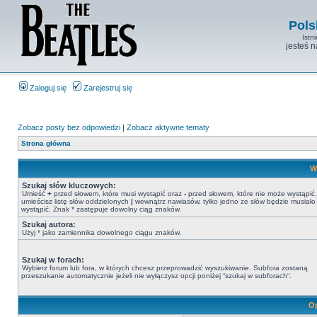
Pols
Istn
jesteś 
Zaloguj się
Zarejestruj się
Zobacz posty bez odpowiedzi
|
Zobacz aktywne tematy
Strona główna
W
Szukaj słów kluczowych:
Umieść
+
przed słowem, które musi wystąpić oraz
-
przed słowem, które nie może wystąpić. 
umieścisz listę słów oddzielonych
|
wewnątrz nawiasów, tylko jedno ze słów będzie musiało
wystąpić. Znak * zastępuje dowolny ciąg znaków.
Szukaj autora:
Użyj * jako zamiennika dowolnego ciągu znaków.
Szukaj w forach:
Wybierz forum lub fora, w których chcesz przeprowadzić wyszukiwanie. Subfora zostaną
przeszukanie automatycznie jeżeli nie wyłączysz opcji poniżej “szukaj w subforach“.
Op