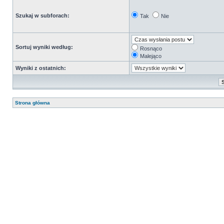
Szukaj w subforach:
Tak
Nie
Sortuj wyniki według:
Rosnąco
Malejąco
Wyniki z ostatnich:
Strona główna