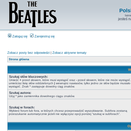
Pols
Istn
jesteś 
Zaloguj się
Zarejestruj się
Zobacz posty bez odpowiedzi
|
Zobacz aktywne tematy
Strona główna
W
Szukaj słów kluczowych:
Umieść
+
przed słowem, które musi wystąpić oraz
-
przed słowem, które nie może wystąpić. 
umieścisz listę słów oddzielonych
|
wewnątrz nawiasów, tylko jedno ze słów będzie musiało
wystąpić. Znak * zastępuje dowolny ciąg znaków.
Szukaj autora:
Użyj * jako zamiennika dowolnego ciągu znaków.
Szukaj w forach:
Wybierz forum lub fora, w których chcesz przeprowadzić wyszukiwanie. Subfora zostaną
przeszukanie automatycznie jeżeli nie wyłączysz opcji poniżej “szukaj w subforach“.
Op