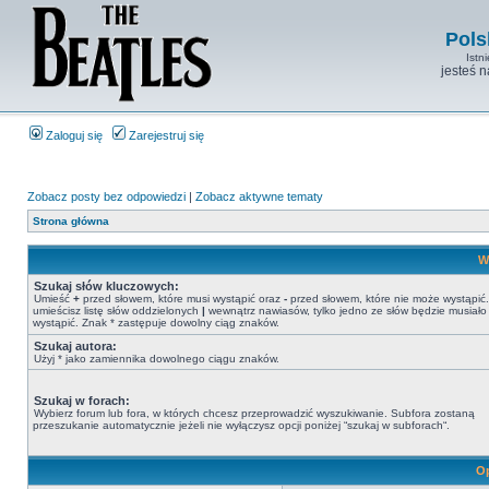
Pols
Istn
jesteś 
Zaloguj się
Zarejestruj się
Zobacz posty bez odpowiedzi
|
Zobacz aktywne tematy
Strona główna
W
Szukaj słów kluczowych:
Umieść
+
przed słowem, które musi wystąpić oraz
-
przed słowem, które nie może wystąpić. 
umieścisz listę słów oddzielonych
|
wewnątrz nawiasów, tylko jedno ze słów będzie musiało
wystąpić. Znak * zastępuje dowolny ciąg znaków.
Szukaj autora:
Użyj * jako zamiennika dowolnego ciągu znaków.
Szukaj w forach:
Wybierz forum lub fora, w których chcesz przeprowadzić wyszukiwanie. Subfora zostaną
przeszukanie automatycznie jeżeli nie wyłączysz opcji poniżej “szukaj w subforach“.
Op