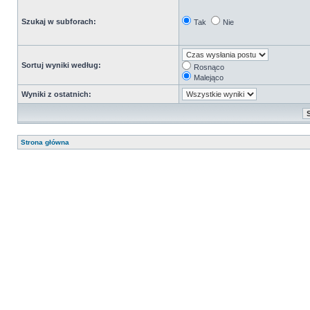
Szukaj w subforach:
Tak
Nie
Sortuj wyniki według:
Rosnąco
Malejąco
Wyniki z ostatnich:
Strona główna