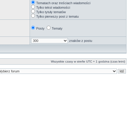
Tematach oraz treściach wiadomości
Tylko tekst wiadomości
Tylko tytuły tematów
Tylko pierwszy post z tematu
Posty
Tematy
znaków z postu
Wszystkie czasy w strefie UTC + 1 godzina (czas letni)