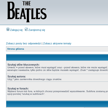
Zaloguj się
Zarejestruj się
Zobacz posty bez odpowiedzi
|
Zobacz aktywne tematy
Strona główna
Szukaj słów kluczowych:
Umieść
+
przed słowem, które musi wystąpić oraz
-
przed słowem, które nie może wystąpić. 
wewnątrz nawiasów, tylko jedno ze słów będzie musiało wystąpić. Znak * zastępuje dowoln
Szukaj autora:
Użyj * jako zamiennika dowolnego ciągu znaków.
Szukaj w forach:
Wybierz forum lub fora, w których chcesz przeprowadzić wyszukiwanie. Subfora zostaną pr
opcji poniżej “szukaj w subforach“.