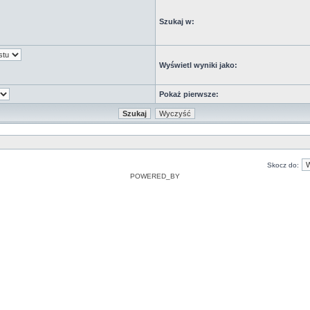
Szukaj w:
Wyświetl wyniki jako:
Pokaż pierwsze:
Skocz do:
POWERED_BY