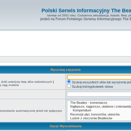
Polski Serwis Informacyjny The Bea
Istnieje od 2001 roku. Codzienna aktualizacja, ksiazki, filmy, pl
jesteś na Forum Polskiego Serwisu Informacyjnego The 
Wyszukaj zapytanie
Jeśli umieścisz listę słów oddzielonych
|
Szukaj wszystkich słów lub wyrażenia jeś
y ciąg znaków.
Szukaj któregokolwiek słowa
zeszukanie automatycznie jeżeli nie wyłączysz
Opcje Wyszukiwania