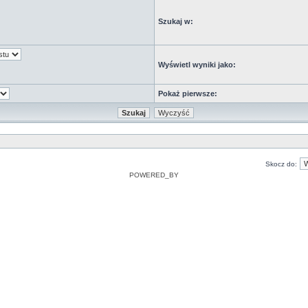
Szukaj w:
Wyświetl wyniki jako:
Pokaż pierwsze:
Skocz do:
POWERED_BY