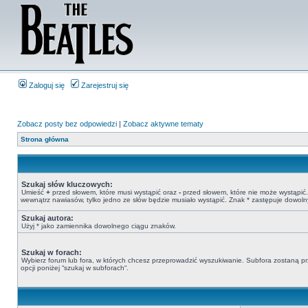
Zaloguj się
Zarejestruj się
Zobacz posty bez odpowiedzi
|
Zobacz aktywne tematy
Strona główna
Szukaj słów kluczowych:
Umieść
+
przed słowem, które musi wystąpić oraz
-
przed słowem, które nie może wystąpić. 
wewnątrz nawiasów, tylko jedno ze słów będzie musiało wystąpić. Znak * zastępuje dowoln
Szukaj autora:
Użyj * jako zamiennika dowolnego ciągu znaków.
Szukaj w forach:
Wybierz forum lub fora, w których chcesz przeprowadzić wyszukiwanie. Subfora zostaną pr
opcji poniżej “szukaj w subforach“.