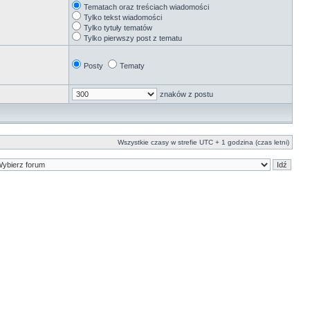
Tematach oraz treściach wiadomości
Tylko tekst wiadomości
Tylko tytuły tematów
Tylko pierwszy post z tematu
Posty
Tematy
znaków z postu
Wszystkie czasy w strefie UTC + 1 godzina (czas letni)