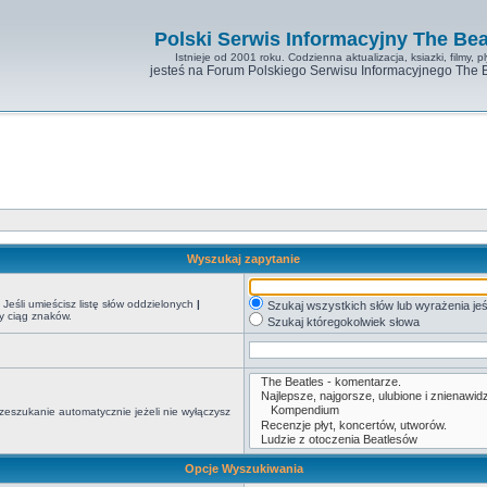
Polski Serwis Informacyjny The Bea
Istnieje od 2001 roku. Codzienna aktualizacja, ksiazki, filmy, pl
jesteś na Forum Polskiego Serwisu Informacyjnego The 
Wyszukaj zapytanie
Jeśli umieścisz listę słów oddzielonych
|
Szukaj wszystkich słów lub wyrażenia jeś
y ciąg znaków.
Szukaj któregokolwiek słowa
zeszukanie automatycznie jeżeli nie wyłączysz
Opcje Wyszukiwania