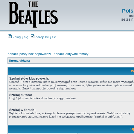
Pols
Istn
jesteś 
Zaloguj się
Zarejestruj się
Zobacz posty bez odpowiedzi
|
Zobacz aktywne tematy
Strona główna
W
Szukaj słów kluczowych:
Umieść
+
przed słowem, które musi wystąpić oraz
-
przed słowem, które nie może wystąpić. 
umieścisz listę słów oddzielonych
|
wewnątrz nawiasów, tylko jedno ze słów będzie musiało
wystąpić. Znak * zastępuje dowolny ciąg znaków.
Szukaj autora:
Użyj * jako zamiennika dowolnego ciągu znaków.
Szukaj w forach:
Wybierz forum lub fora, w których chcesz przeprowadzić wyszukiwanie. Subfora zostaną
przeszukanie automatycznie jeżeli nie wyłączysz opcji poniżej “szukaj w subforach“.
Op