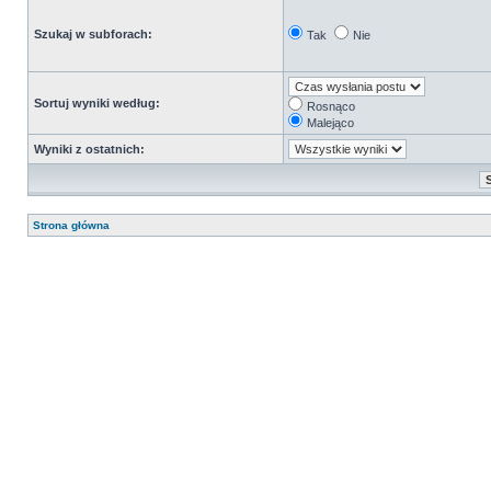
Szukaj w subforach:
Tak
Nie
Sortuj wyniki według:
Rosnąco
Malejąco
Wyniki z ostatnich:
Strona główna