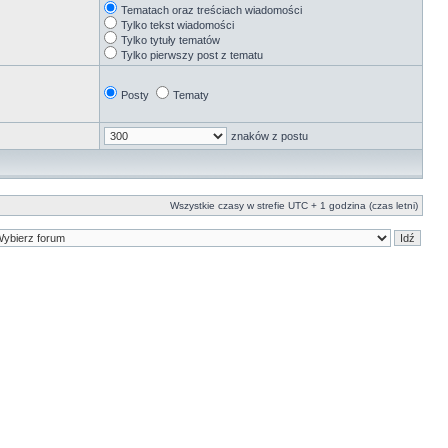
Tematach oraz treściach wiadomości
Tylko tekst wiadomości
Tylko tytuły tematów
Tylko pierwszy post z tematu
Posty
Tematy
znaków z postu
Wszystkie czasy w strefie UTC + 1 godzina (czas letni)