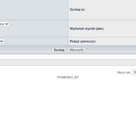
Szukaj w:
Wyświetl wyniki jako:
Pokaż pierwsze:
Skocz do:
POWERED_BY