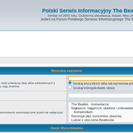
Polski Serwis Informacyjny The Bea
Istnieje od 2001 roku. Codzienna aktualizacja, ksiazki, filmy, pl
jesteś na Forum Polskiego Serwisu Informacyjnego The 
Wyszukaj zapytanie
Jeśli umieścisz listę słów oddzielonych
|
Szukaj wszystkich słów lub wyrażenia jeś
y ciąg znaków.
Szukaj któregokolwiek słowa
zeszukanie automatycznie jeżeli nie wyłączysz
Opcje Wyszukiwania