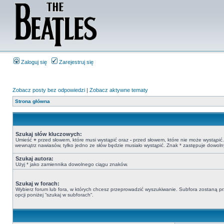
Zaloguj się
Zarejestruj się
Zobacz posty bez odpowiedzi
|
Zobacz aktywne tematy
Strona główna
Szukaj słów kluczowych:
Umieść
+
przed słowem, które musi wystąpić oraz
-
przed słowem, które nie może wystąpić. 
wewnątrz nawiasów, tylko jedno ze słów będzie musiało wystąpić. Znak * zastępuje dowoln
Szukaj autora:
Użyj * jako zamiennika dowolnego ciągu znaków.
Szukaj w forach:
Wybierz forum lub fora, w których chcesz przeprowadzić wyszukiwanie. Subfora zostaną pr
opcji poniżej “szukaj w subforach“.