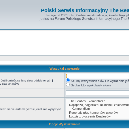
Polski Serwis Informacyjny The Bea
Istnieje od 2001 roku. Codzienna aktualizacja, ksiazki, filmy, pl
jesteś na Forum Polskiego Serwisu Informacyjnego The 
Wyszukaj zapytanie
Jeśli umieścisz listę słów oddzielonych
|
Szukaj wszystkich słów lub wyrażenia jeś
y ciąg znaków.
Szukaj któregokolwiek słowa
zeszukanie automatycznie jeżeli nie wyłączysz
Opcje Wyszukiwania