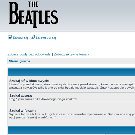
Zaloguj się
Zarejestruj się
Zobacz posty bez odpowiedzi
|
Zobacz aktywne tematy
Strona główna
Szukaj słów kluczowych:
Umieść
+
przed słowem, które musi wystąpić oraz
-
przed słowem, które nie może wystąpić. 
wewnątrz nawiasów, tylko jedno ze słów będzie musiało wystąpić. Znak * zastępuje dowoln
Szukaj autora:
Użyj * jako zamiennika dowolnego ciągu znaków.
Szukaj w forach:
Wybierz forum lub fora, w których chcesz przeprowadzić wyszukiwanie. Subfora zostaną pr
opcji poniżej “szukaj w subforach“.