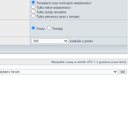
Tematach oraz treściach wiadomości
Tylko tekst wiadomości
Tylko tytuły tematów
Tylko pierwszy post z tematu
Posty
Tematy
znaków z postu
Wszystkie czasy w strefie UTC + 1 godzina (czas letni)