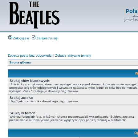
Pols
Istn
jesteś 
Zaloguj się
Zarejestruj się
Zobacz posty bez odpowiedzi
|
Zobacz aktywne tematy
Strona główna
W
Szukaj słów kluczowych:
Umieść
+
przed słowem, które musi wystąpić oraz
-
przed słowem, które nie może wystąpić. 
umieścisz listę słów oddzielonych
|
wewnątrz nawiasów, tylko jedno ze słów będzie musiało
wystąpić. Znak * zastępuje dowolny ciąg znaków.
Szukaj autora:
Użyj * jako zamiennika dowolnego ciągu znaków.
Szukaj w forach:
Wybierz forum lub fora, w których chcesz przeprowadzić wyszukiwanie. Subfora zostaną
przeszukanie automatycznie jeżeli nie wyłączysz opcji poniżej “szukaj w subforach“.
Op