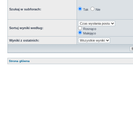
Szukaj w subforach:
Tak
Nie
Sortuj wyniki według:
Rosnąco
Malejąco
Wyniki z ostatnich:
Strona główna