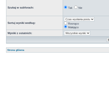
Szukaj w subforach:
Tak
Nie
Sortuj wyniki według:
Rosnąco
Malejąco
Wyniki z ostatnich:
Strona główna