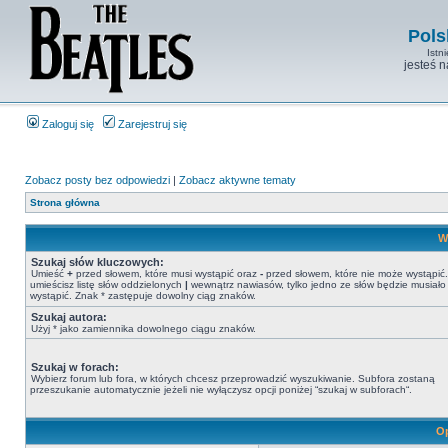
Pols
Istn
jesteś 
Zaloguj się
Zarejestruj się
Zobacz posty bez odpowiedzi
|
Zobacz aktywne tematy
Strona główna
W
Szukaj słów kluczowych:
Umieść
+
przed słowem, które musi wystąpić oraz
-
przed słowem, które nie może wystąpić. 
umieścisz listę słów oddzielonych
|
wewnątrz nawiasów, tylko jedno ze słów będzie musiało
wystąpić. Znak * zastępuje dowolny ciąg znaków.
Szukaj autora:
Użyj * jako zamiennika dowolnego ciągu znaków.
Szukaj w forach:
Wybierz forum lub fora, w których chcesz przeprowadzić wyszukiwanie. Subfora zostaną
przeszukanie automatycznie jeżeli nie wyłączysz opcji poniżej “szukaj w subforach“.
Op