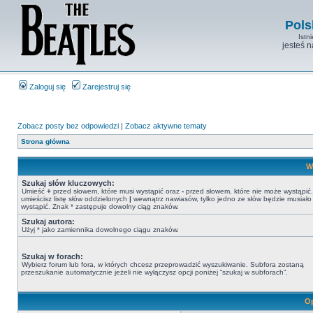
Pols
Istn
jesteś 
Zaloguj się
Zarejestruj się
Zobacz posty bez odpowiedzi
|
Zobacz aktywne tematy
Strona główna
W
Szukaj słów kluczowych:
Umieść
+
przed słowem, które musi wystąpić oraz
-
przed słowem, które nie może wystąpić. 
umieścisz listę słów oddzielonych
|
wewnątrz nawiasów, tylko jedno ze słów będzie musiało
wystąpić. Znak * zastępuje dowolny ciąg znaków.
Szukaj autora:
Użyj * jako zamiennika dowolnego ciągu znaków.
Szukaj w forach:
Wybierz forum lub fora, w których chcesz przeprowadzić wyszukiwanie. Subfora zostaną
przeszukanie automatycznie jeżeli nie wyłączysz opcji poniżej “szukaj w subforach“.
Op