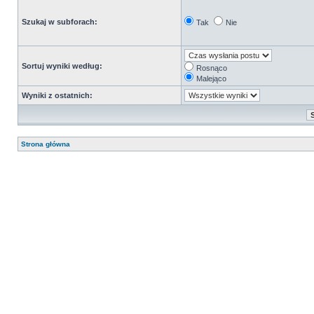
Szukaj w subforach:
Tak
Nie
Sortuj wyniki według:
Rosnąco
Malejąco
Wyniki z ostatnich:
Strona główna