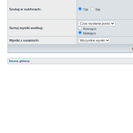
Szukaj w subforach:
Tak
Nie
Sortuj wyniki według:
Rosnąco
Malejąco
Wyniki z ostatnich:
Strona główna