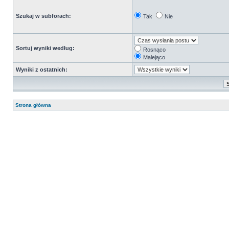
Szukaj w subforach:
Tak
Nie
Sortuj wyniki według:
Rosnąco
Malejąco
Wyniki z ostatnich:
Strona główna