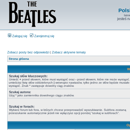
Pols
Istn
jesteś 
Zaloguj się
Zarejestruj się
Zobacz posty bez odpowiedzi
|
Zobacz aktywne tematy
Strona główna
W
Szukaj słów kluczowych:
Umieść
+
przed słowem, które musi wystąpić oraz
-
przed słowem, które nie może wystąpić. 
umieścisz listę słów oddzielonych
|
wewnątrz nawiasów, tylko jedno ze słów będzie musiało
wystąpić. Znak * zastępuje dowolny ciąg znaków.
Szukaj autora:
Użyj * jako zamiennika dowolnego ciągu znaków.
Szukaj w forach:
Wybierz forum lub fora, w których chcesz przeprowadzić wyszukiwanie. Subfora zostaną
przeszukanie automatycznie jeżeli nie wyłączysz opcji poniżej “szukaj w subforach“.
Op