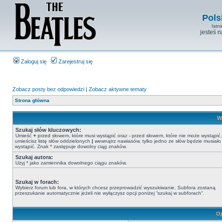
Pols
Istn
jesteś 
Zaloguj się
Zarejestruj się
Zobacz posty bez odpowiedzi
|
Zobacz aktywne tematy
Strona główna
W
Szukaj słów kluczowych:
Umieść
+
przed słowem, które musi wystąpić oraz
-
przed słowem, które nie może wystąpić. 
umieścisz listę słów oddzielonych
|
wewnątrz nawiasów, tylko jedno ze słów będzie musiało
wystąpić. Znak * zastępuje dowolny ciąg znaków.
Szukaj autora:
Użyj * jako zamiennika dowolnego ciągu znaków.
Szukaj w forach:
Wybierz forum lub fora, w których chcesz przeprowadzić wyszukiwanie. Subfora zostaną
przeszukanie automatycznie jeżeli nie wyłączysz opcji poniżej “szukaj w subforach“.
Op