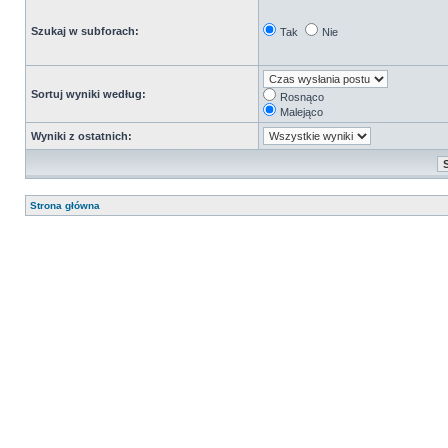
Szukaj w subforach:
Tak
Nie
Sortuj wyniki według:
Rosnąco
Malejąco
Wyniki z ostatnich:
Strona główna