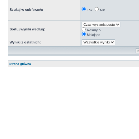
Szukaj w subforach:
Tak
Nie
Sortuj wyniki według:
Rosnąco
Malejąco
Wyniki z ostatnich:
Strona główna