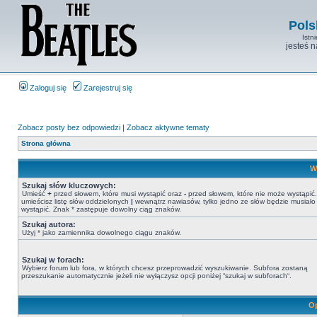
Pols
Istn
jesteś 
Zaloguj się
Zarejestruj się
Zobacz posty bez odpowiedzi
|
Zobacz aktywne tematy
Strona główna
W
Szukaj słów kluczowych:
Umieść
+
przed słowem, które musi wystąpić oraz
-
przed słowem, które nie może wystąpić. 
umieścisz listę słów oddzielonych
|
wewnątrz nawiasów, tylko jedno ze słów będzie musiało
wystąpić. Znak * zastępuje dowolny ciąg znaków.
Szukaj autora:
Użyj * jako zamiennika dowolnego ciągu znaków.
Szukaj w forach:
Wybierz forum lub fora, w których chcesz przeprowadzić wyszukiwanie. Subfora zostaną
przeszukanie automatycznie jeżeli nie wyłączysz opcji poniżej “szukaj w subforach“.
Op