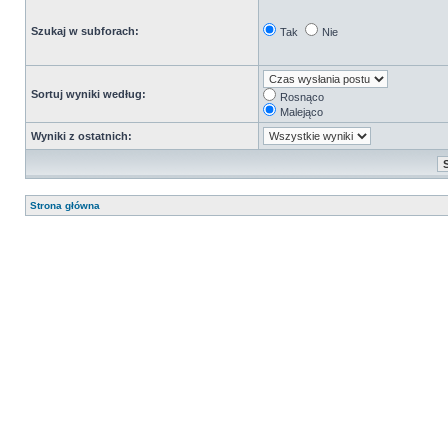
Szukaj w subforach:
Tak
Nie
Sortuj wyniki według:
Rosnąco
Malejąco
Wyniki z ostatnich:
Strona główna