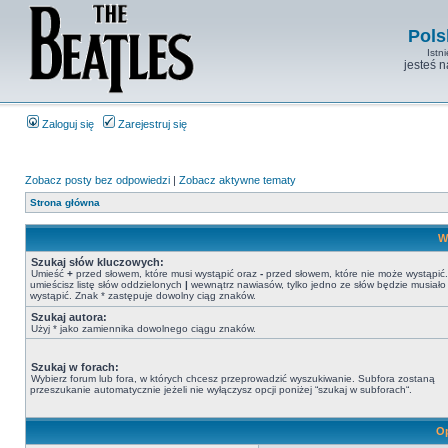
Pols
Istn
jesteś 
Zaloguj się
Zarejestruj się
Zobacz posty bez odpowiedzi
|
Zobacz aktywne tematy
Strona główna
W
Szukaj słów kluczowych:
Umieść
+
przed słowem, które musi wystąpić oraz
-
przed słowem, które nie może wystąpić. 
umieścisz listę słów oddzielonych
|
wewnątrz nawiasów, tylko jedno ze słów będzie musiało
wystąpić. Znak * zastępuje dowolny ciąg znaków.
Szukaj autora:
Użyj * jako zamiennika dowolnego ciągu znaków.
Szukaj w forach:
Wybierz forum lub fora, w których chcesz przeprowadzić wyszukiwanie. Subfora zostaną
przeszukanie automatycznie jeżeli nie wyłączysz opcji poniżej “szukaj w subforach“.
Op