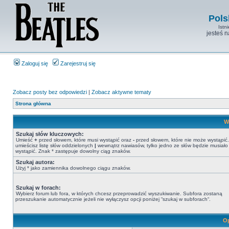
Pols
Istn
jesteś 
Zaloguj się
Zarejestruj się
Zobacz posty bez odpowiedzi
|
Zobacz aktywne tematy
Strona główna
W
Szukaj słów kluczowych:
Umieść
+
przed słowem, które musi wystąpić oraz
-
przed słowem, które nie może wystąpić. 
umieścisz listę słów oddzielonych
|
wewnątrz nawiasów, tylko jedno ze słów będzie musiało
wystąpić. Znak * zastępuje dowolny ciąg znaków.
Szukaj autora:
Użyj * jako zamiennika dowolnego ciągu znaków.
Szukaj w forach:
Wybierz forum lub fora, w których chcesz przeprowadzić wyszukiwanie. Subfora zostaną
przeszukanie automatycznie jeżeli nie wyłączysz opcji poniżej “szukaj w subforach“.
Op