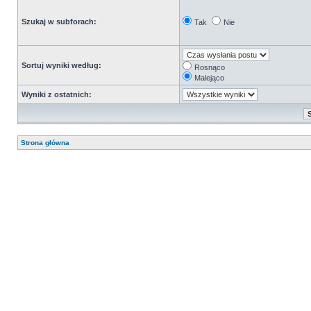
Szukaj w subforach:
Tak
Nie
Sortuj wyniki według:
Rosnąco
Malejąco
Wyniki z ostatnich:
Strona główna